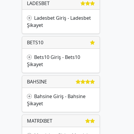
LADESBET
Ladesbet Giriş - Ladesbet
Şikayet
BETS10
Bets10 Giriş - Bets10
Şikayet
BAHSINE
Bahsine Giriş - Bahsine
Şikayet
MATRIXBET