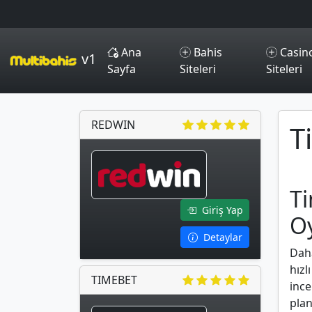
Ana
Bahis
Casin
v1
Sayfa
Siteleri
Siteleri
REDWIN
T
Ti
Giriş Yap
Oy
Detaylar
Daha
hızl
TIMEBET
inc
plan