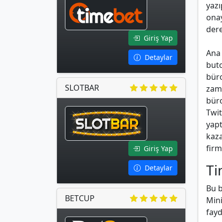
yazı
onay
dere
Giriş Yap
Ana 
Detaylar
buto
büro
SLOTBAR
zama
büro
Twit
yapt
kaza
firm
Giriş Yap
Ti
Detaylar
Bu b
BETCUP
Min
fayd