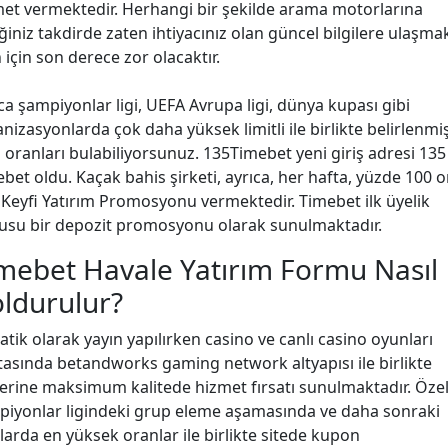
et vermektedir. Herhangi bir şekilde arama motorlarına
iğiniz takdirde zaten ihtiyacınız olan güncel bilgilere ulaşma
n için son derece zor olacaktır.
ca şampiyonlar ligi, UEFA Avrupa ligi, dünya kupası gibi
nizasyonlarda çok daha yüksek limitli ile birlikte belirlenmi
 oranları bulabiliyorsunuz. 135Timebet yeni giriş adresi 135
bet oldu. Kaçak bahis şirketi, ayrıca, her hafta, yüzde 100 o
 Keyfi Yatırım Promosyonu vermektedir. Timebet ilk üyelik
usu bir depozit promosyonu olarak sunulmaktadır.
mebet Havale Yatırım Formu Nasıl
ldurulur?
tik olarak yayın yapılırken casino ve canlı casino oyunları
asında betandworks gaming network altyapısı ile birlikte
erine maksimum kalitede hizmet fırsatı sunulmaktadır. Özel
iyonlar ligindeki grup eleme aşamasında ve daha sonraki
arda en yüksek oranlar ile birlikte sitede kupon