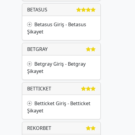
BETASUS
Betasus Giriş - Betasus
Şikayet
BETGRAY
Betgray Giriş - Betgray
Şikayet
BETTICKET
Betticket Giriş - Betticket
Şikayet
REKORBET