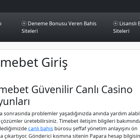
o
Deneme Bonusu Veren Bahis
Lisanslı 
Siteleri
Siteleri
imebet Giriş
mebet Güvenilir Canlı Casino
unları
 sonrasında problemler yaşadığınızda anında yardım alabili
ı çözümler üretebilirsiniz. Timebet iletişim bilgileri bakımın
elediğimizde
canlı bahis
bürosu şeffaf yönetim anlayışını ön
a çıkartıyor. Gönderici kısmına sitenin Papara hesap bilgisin