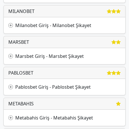
MILANOBET
Milanobet Giriş - Milanobet Şikayet
MARSBET
Marsbet Giriş - Marsbet Şikayet
PABLOSBET
Pablosbet Giriş - Pablosbet Şikayet
METABAHIS
Metabahis Giriş - Metabahis Şikayet