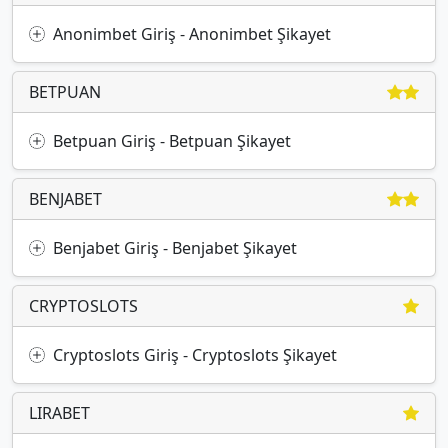
Anonimbet Giriş - Anonimbet Şikayet
BETPUAN
Betpuan Giriş - Betpuan Şikayet
BENJABET
Benjabet Giriş - Benjabet Şikayet
CRYPTOSLOTS
Cryptoslots Giriş - Cryptoslots Şikayet
LIRABET