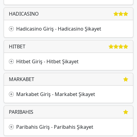
HADICASINO
Hadicasino Giriş - Hadicasino Şikayet
HITBET
Hitbet Giriş - Hitbet Şikayet
MARKABET
Markabet Giriş - Markabet Şikayet
PARIBAHIS
Paribahis Giriş - Paribahis Şikayet