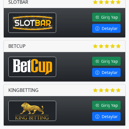
SLOTBAR
Giriş Yap
Detaylar
BETCUP
Giriş Yap
Detaylar
KINGBETTING
Giriş Yap
Detaylar