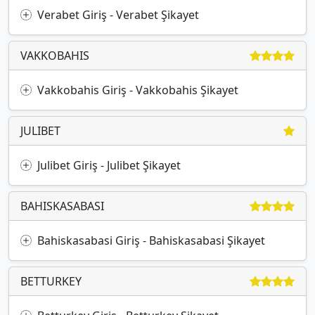
Verabet Giriş - Verabet Şikayet
VAKKOBAHIS
Vakkobahis Giriş - Vakkobahis Şikayet
JULIBET
Julibet Giriş - Julibet Şikayet
BAHISKASABASI
Bahiskasabasi Giriş - Bahiskasabasi Şikayet
BETTURKEY