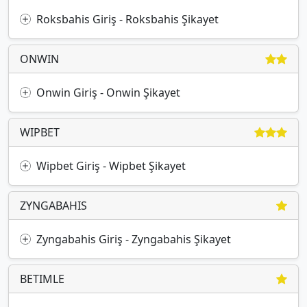
Roksbahis Giriş - Roksbahis Şikayet
ONWIN
Onwin Giriş - Onwin Şikayet
WIPBET
Wipbet Giriş - Wipbet Şikayet
ZYNGABAHIS
Zyngabahis Giriş - Zyngabahis Şikayet
BETIMLE