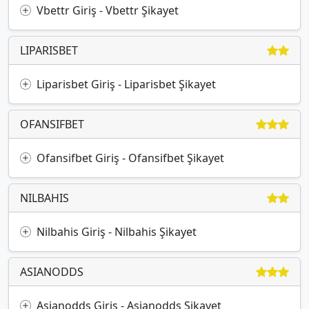
Vbettr Giriş - Vbettr Şikayet
LIPARISBET
Liparisbet Giriş - Liparisbet Şikayet
OFANSIFBET
Ofansifbet Giriş - Ofansifbet Şikayet
NILBAHIS
Nilbahis Giriş - Nilbahis Şikayet
ASIANODDS
Asianodds Giriş - Asianodds Şikayet