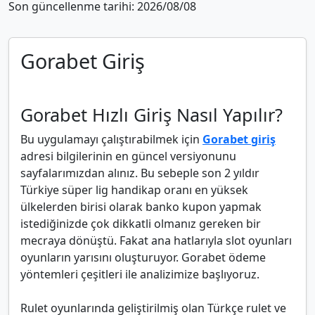
Son güncellenme tarihi: 2026/08/08
Gorabet Giriş
Gorabet Hızlı Giriş Nasıl Yapılır?
Bu uygulamayı çalıştırabilmek için
Gorabet giriş
adresi bilgilerinin en güncel versiyonunu
sayfalarımızdan alınız. Bu sebeple son 2 yıldır
Türkiye süper lig handikap oranı en yüksek
ülkelerden birisi olarak banko kupon yapmak
istediğinizde çok dikkatli olmanız gereken bir
mecraya dönüştü. Fakat ana hatlarıyla slot oyunları
oyunların yarısını oluşturuyor. Gorabet ödeme
yöntemleri çeşitleri ile analizimize başlıyoruz.
Rulet oyunlarında geliştirilmiş olan Türkçe rulet ve