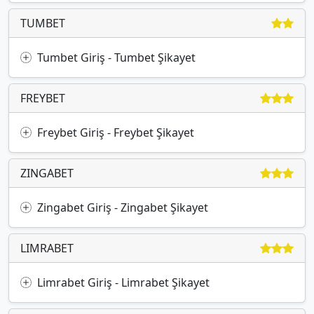
TUMBET
Tumbet Giriş - Tumbet Şikayet
FREYBET
Freybet Giriş - Freybet Şikayet
ZINGABET
Zingabet Giriş - Zingabet Şikayet
LIMRABET
Limrabet Giriş - Limrabet Şikayet