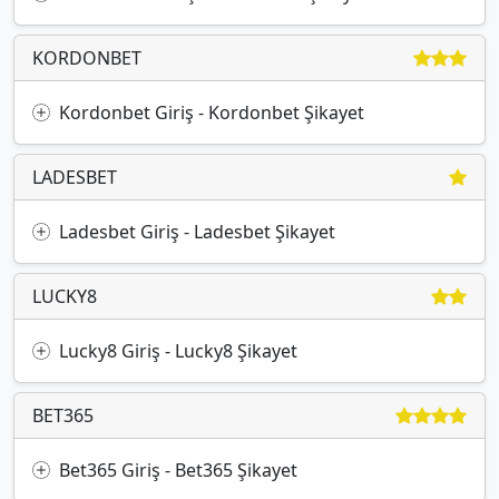
KORDONBET
Kordonbet Giriş - Kordonbet Şikayet
LADESBET
Ladesbet Giriş - Ladesbet Şikayet
LUCKY8
Lucky8 Giriş - Lucky8 Şikayet
BET365
Bet365 Giriş - Bet365 Şikayet