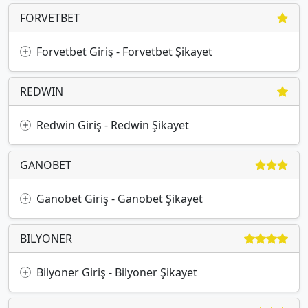
FORVETBET
Forvetbet Giriş - Forvetbet Şikayet
REDWIN
Redwin Giriş - Redwin Şikayet
GANOBET
Ganobet Giriş - Ganobet Şikayet
BILYONER
Bilyoner Giriş - Bilyoner Şikayet