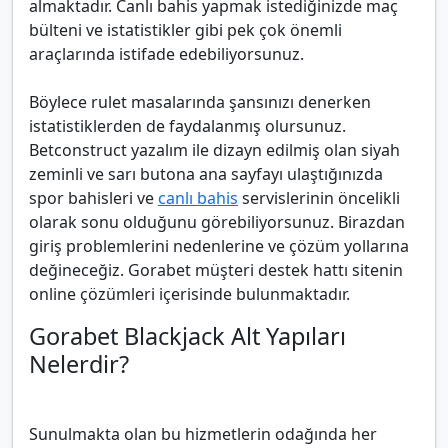
almaktadır. Canlı bahis yapmak istediğinizde maç
bülteni ve istatistikler gibi pek çok önemli
araçlarında istifade edebiliyorsunuz.
Böylece rulet masalarında şansınızı denerken
istatistiklerden de faydalanmış olursunuz.
Betconstruct yazalım ile dizayn edilmiş olan siyah
zeminli ve sarı butona ana sayfayı ulaştığınızda
spor bahisleri ve
canlı bahis
servislerinin öncelikli
olarak sonu olduğunu görebiliyorsunuz. Birazdan
giriş problemlerini nedenlerine ve çözüm yollarına
değineceğiz. Gorabet müşteri destek hattı sitenin
online çözümleri içerisinde bulunmaktadır.
Gorabet Blackjack Alt Yapıları
Nelerdir?
Sunulmakta olan bu hizmetlerin odağında her