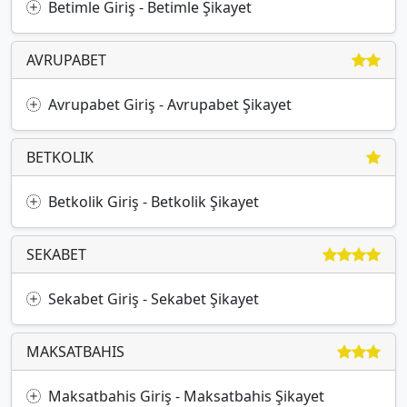
Betimle Giriş - Betimle Şikayet
AVRUPABET
Avrupabet Giriş - Avrupabet Şikayet
BETKOLIK
Betkolik Giriş - Betkolik Şikayet
SEKABET
Sekabet Giriş - Sekabet Şikayet
MAKSATBAHIS
Maksatbahis Giriş - Maksatbahis Şikayet