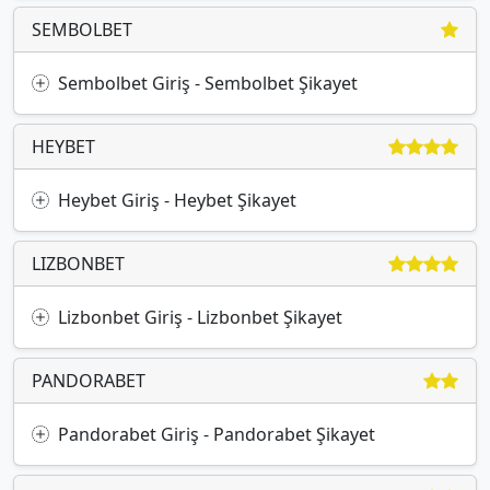
SEMBOLBET
Sembolbet Giriş - Sembolbet Şikayet
HEYBET
Heybet Giriş - Heybet Şikayet
LIZBONBET
Lizbonbet Giriş - Lizbonbet Şikayet
PANDORABET
Pandorabet Giriş - Pandorabet Şikayet