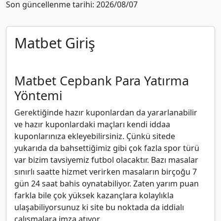
Son güncellenme tarihi: 2026/08/07
Matbet Giriş
Matbet Cepbank Para Yatırma
Yöntemi
Gerektiğinde hazır kuponlardan da yararlanabilir
ve hazır kuponlardaki maçları kendi iddaa
kuponlarınıza ekleyebilirsiniz. Çünkü sitede
yukarıda da bahsettiğimiz gibi çok fazla spor türü
var bizim tavsiyemiz futbol olacaktır. Bazı masalar
sınırlı saatte hizmet verirken masaların birçoğu 7
gün 24 saat bahis oynatabiliyor. Zaten yarım puan
farkla bile çok yüksek kazançlara kolaylıkla
ulaşabiliyorsunuz ki site bu noktada da iddialı
çalışmalara imza atıyor.