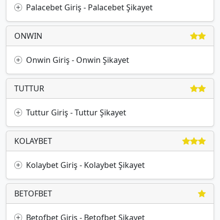
Palacebet Giriş - Palacebet Şikayet
ONWIN
Onwin Giriş - Onwin Şikayet
TUTTUR
Tuttur Giriş - Tuttur Şikayet
KOLAYBET
Kolaybet Giriş - Kolaybet Şikayet
BETOFBET
Betofbet Giriş - Betofbet Şikayet