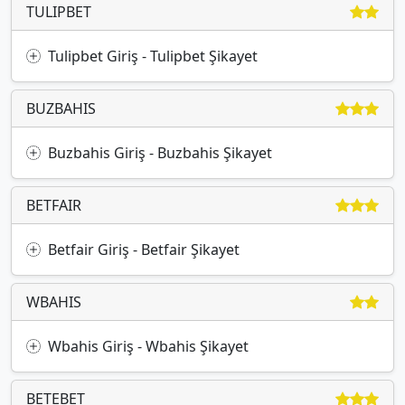
TULIPBET
Tulipbet Giriş - Tulipbet Şikayet
BUZBAHIS
Buzbahis Giriş - Buzbahis Şikayet
BETFAIR
Betfair Giriş - Betfair Şikayet
WBAHIS
Wbahis Giriş - Wbahis Şikayet
BETEBET