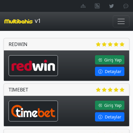
v1
REDWIN
Giriş Yap
Detaylar
TIMEBET
Giriş Yap
Detaylar