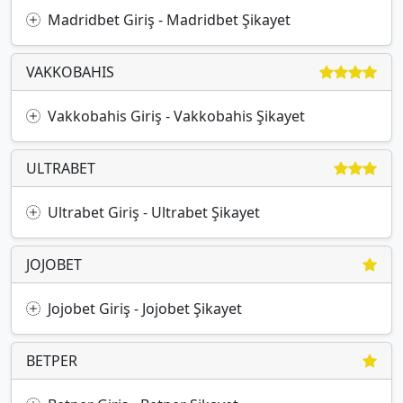
Madridbet Giriş - Madridbet Şikayet
VAKKOBAHIS
Vakkobahis Giriş - Vakkobahis Şikayet
ULTRABET
Ultrabet Giriş - Ultrabet Şikayet
JOJOBET
Jojobet Giriş - Jojobet Şikayet
BETPER