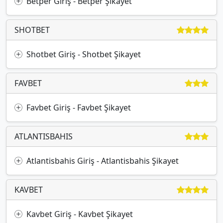
Betper Giriş - Betper Şikayet
SHOTBET
Shotbet Giriş - Shotbet Şikayet
FAVBET
Favbet Giriş - Favbet Şikayet
ATLANTISBAHIS
Atlantisbahis Giriş - Atlantisbahis Şikayet
KAVBET
Kavbet Giriş - Kavbet Şikayet