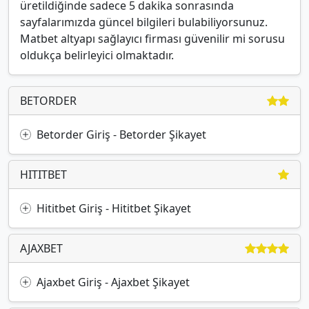
üretildiğinde sadece 5 dakika sonrasında
sayfalarımızda güncel bilgileri bulabiliyorsunuz.
Matbet altyapı sağlayıcı firması güvenilir mi sorusu
oldukça belirleyici olmaktadır.
BETORDER
Betorder Giriş - Betorder Şikayet
HITITBET
Hititbet Giriş - Hititbet Şikayet
AJAXBET
Ajaxbet Giriş - Ajaxbet Şikayet