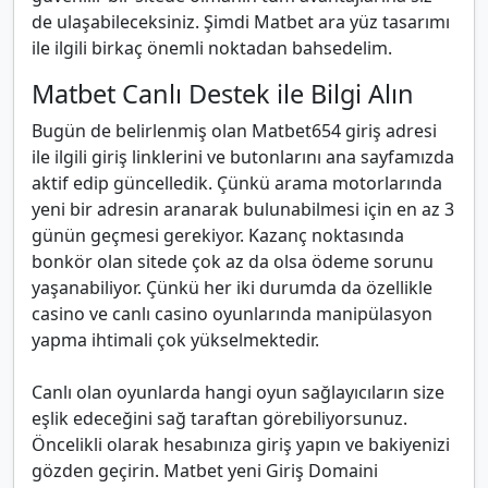
de ulaşabileceksiniz. Şimdi Matbet ara yüz tasarımı
ile ilgili birkaç önemli noktadan bahsedelim.
Matbet Canlı Destek ile Bilgi Alın
Bugün de belirlenmiş olan Matbet654 giriş adresi
ile ilgili giriş linklerini ve butonlarını ana sayfamızda
aktif edip güncelledik. Çünkü arama motorlarında
yeni bir adresin aranarak bulunabilmesi için en az 3
günün geçmesi gerekiyor. Kazanç noktasında
bonkör olan sitede çok az da olsa ödeme sorunu
yaşanabiliyor. Çünkü her iki durumda da özellikle
casino ve canlı casino oyunlarında manipülasyon
yapma ihtimali çok yükselmektedir.
Canlı olan oyunlarda hangi oyun sağlayıcıların size
eşlik edeceğini sağ taraftan görebiliyorsunuz.
Öncelikli olarak hesabınıza giriş yapın ve bakiyenizi
gözden geçirin. Matbet yeni Giriş Domaini