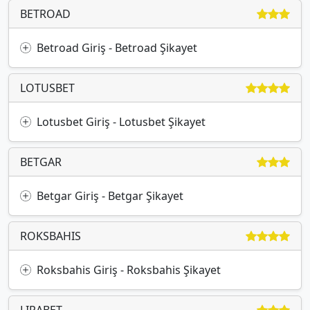
BETROAD
Betroad Giriş - Betroad Şikayet
LOTUSBET
Lotusbet Giriş - Lotusbet Şikayet
BETGAR
Betgar Giriş - Betgar Şikayet
ROKSBAHIS
Roksbahis Giriş - Roksbahis Şikayet