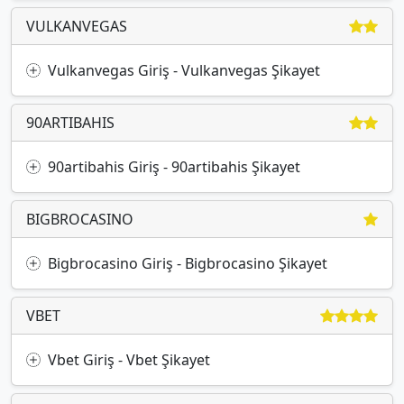
VULKANVEGAS
Vulkanvegas Giriş - Vulkanvegas Şikayet
90ARTIBAHIS
90artibahis Giriş - 90artibahis Şikayet
BIGBROCASINO
Bigbrocasino Giriş - Bigbrocasino Şikayet
VBET
Vbet Giriş - Vbet Şikayet