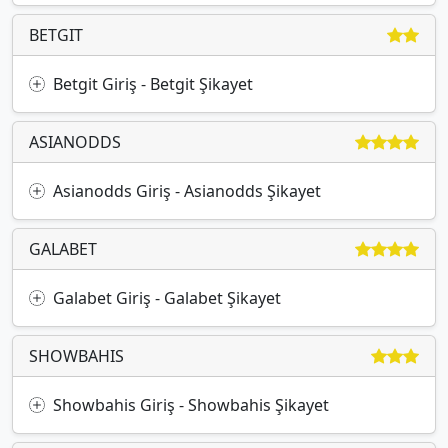
BETGIT
Betgit Giriş - Betgit Şikayet
ASIANODDS
Asianodds Giriş - Asianodds Şikayet
GALABET
Galabet Giriş - Galabet Şikayet
SHOWBAHIS
Showbahis Giriş - Showbahis Şikayet