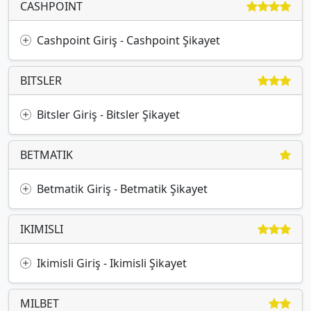
CASHPOINT
Cashpoint Giriş - Cashpoint Şikayet
BITSLER
Bitsler Giriş - Bitsler Şikayet
BETMATIK
Betmatik Giriş - Betmatik Şikayet
IKIMISLI
Ikimisli Giriş - Ikimisli Şikayet
MILBET