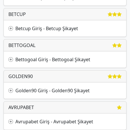
BETCUP
Betcup Giriş - Betcup Şikayet
BETTOGOAL
Bettogoal Giriş - Bettogoal Şikayet
GOLDEN90
Golden90 Giriş - Golden90 Şikayet
AVRUPABET
Avrupabet Giriş - Avrupabet Şikayet