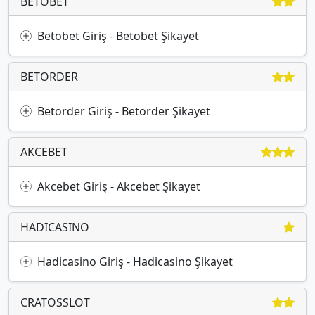
BETOBET
Betobet Giriş - Betobet Şikayet
BETORDER
Betorder Giriş - Betorder Şikayet
AKCEBET
Akcebet Giriş - Akcebet Şikayet
HADICASINO
Hadicasino Giriş - Hadicasino Şikayet
CRATOSSLOT