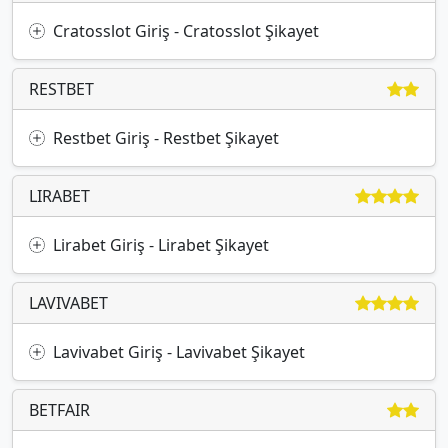
Cratosslot Giriş - Cratosslot Şikayet
RESTBET
Restbet Giriş - Restbet Şikayet
LIRABET
Lirabet Giriş - Lirabet Şikayet
LAVIVABET
Lavivabet Giriş - Lavivabet Şikayet
BETFAIR