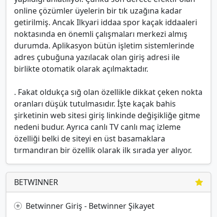
online çözümler üyelerin bir tık uzağına kadar
getirilmiş. Ancak Ilkyari iddaa spor kaçak iddaaleri
noktasında en önemli çalışmaları merkezi almış
durumda. Aplikasyon bütün işletim sistemlerinde
adres çubuğuna yazılacak olan giriş adresi ile
birlikte otomatik olarak açılmaktadır.
. Fakat oldukça sığ olan özellikle dikkat çeken nokta
oranları düşük tutulmasıdır. İşte kaçak bahis
şirketinin web sitesi giriş linkinde değişikliğe gitme
nedeni budur. Ayrıca canlı TV canlı maç izleme
özelliği belki de siteyi en üst basamaklara
tırmandıran bir özellik olarak ilk sırada yer alıyor.
BETWINNER
Betwinner Giriş - Betwinner Şikayet