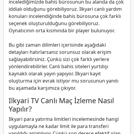
incelediğimizde bahis bürosunun bu alanda da çok
iddialı olduğunu görebiliyoruz. Ilkyari canlı yardım
konuları incelendiğinde bahis bürosuna çok farklı
seçenek oluşturulduğunu görebiliyoruz.
Oynatıcının orta kısmında bir player bulunuyor.
Bu gibi zaman dilimleri içerisinde aşağıdaki
detayları hatırlarsanız sorunsuz olarak erişim
sağlayabilirsiniz. Çünkü sizi çok farklı yerlere
yönlendirebilirler. Canlı bahis siteleri yurtdışı
kaynaklı olarak yayın yapıyor. Ilkyari kayıt
oluşturma için evrak istiyor mu sorusunun yanıtı
bu aşamada karşımıza çıkıyor.
Ilkyari TV Canlı Maç İzleme Nasıl
Yapılır?
Ilkyari para yatırma limitleri incelemesinde hangi
uygulamayla ne kadar limit ile para transferi
yapıldığı anlatılıyor. Çünkü son derece efektif olan