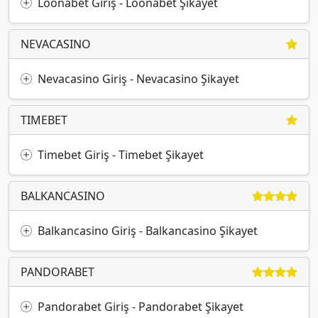
Loonabet Giriş - Loonabet Şikayet
NEVACASINO
Nevacasino Giriş - Nevacasino Şikayet
TIMEBET
Timebet Giriş - Timebet Şikayet
BALKANCASINO
Balkancasino Giriş - Balkancasino Şikayet
PANDORABET
Pandorabet Giriş - Pandorabet Şikayet