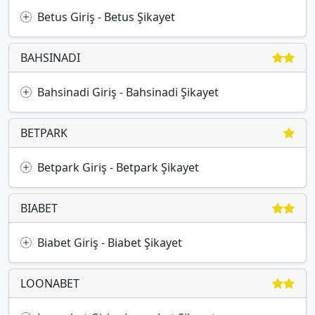
Betus Giriş - Betus Şikayet
BAHSINADI
Bahsinadi Giriş - Bahsinadi Şikayet
BETPARK
Betpark Giriş - Betpark Şikayet
BIABET
Biabet Giriş - Biabet Şikayet
LOONABET