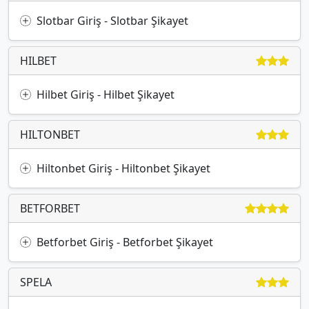
Slotbar Giriş - Slotbar Şikayet
HILBET
Hilbet Giriş - Hilbet Şikayet
HILTONBET
Hiltonbet Giriş - Hiltonbet Şikayet
BETFORBET
Betforbet Giriş - Betforbet Şikayet
SPELA