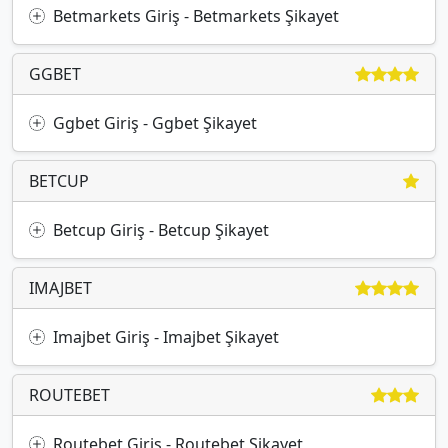
Betmarkets Giriş - Betmarkets Şikayet
GGBET
Ggbet Giriş - Ggbet Şikayet
BETCUP
Betcup Giriş - Betcup Şikayet
IMAJBET
Imajbet Giriş - Imajbet Şikayet
ROUTEBET
Routebet Giriş - Routebet Şikayet