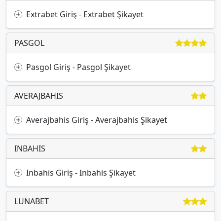
Extrabet Giriş - Extrabet Şikayet
PASGOL
Pasgol Giriş - Pasgol Şikayet
AVERAJBAHIS
Averajbahis Giriş - Averajbahis Şikayet
INBAHIS
Inbahis Giriş - Inbahis Şikayet
LUNABET