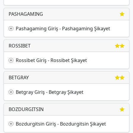
PASHAGAMING
Pashagaming Giriş - Pashagaming Şikayet
ROSSIBET
Rossibet Giriş - Rossibet Şikayet
BETGRAY
Betgray Giriş - Betgray Şikayet
BOZDURGITSIN
Bozdurgitsin Giriş - Bozdurgitsin Şikayet