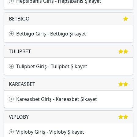
Hepsibahis Giriş - Hepsibahis Şikayet
BETBIGO
Betbigo Giriş - Betbigo Şikayet
TULIPBET
Tulipbet Giriş - Tulipbet Şikayet
KAREASBET
Kareasbet Giriş - Kareasbet Şikayet
VIPLOBY
Viploby Giriş - Viploby Şikayet