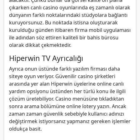
alacaktır. Çünkü bunlar da görsel kalite ön plana
çıkarken canlı casino oyunlarında eş zamanlı olarak
dünyanın farklı noktalarındaki stüdyolara bağlantı
kuruyorsunuz. Bu noktada istisna oluşturarak
kurulduğu günden itibaren firma mobil uygulaması
ile adından söz ettiren kaliteli bir bahis bürosu
olarak dikkat çekmektedir.
Hiperwin TV Ayrıcalığı
Ayrıca onun üstünde farklı yazılım firması daha
siteye oyun veriyor. Güvenilir casino şirketleri
arasında yer alan Hiperwin üyelerine online canlı
yardım opsiyonu üstünden her türlü konu ile ilgili
çözüm üretebiliyor. Casino menüsüne tıkladıktan
sonra arama bölümüne online lotery yazın. Ancak
zaman zaman güvenlik sebebiyle kullanıcı adınızı
değiştirmek istiyorsanız yapmanız gereken işlemler
oldukça basit.