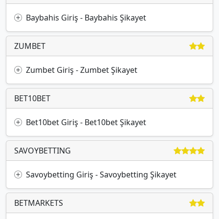
Baybahis Giriş - Baybahis Şikayet
ZUMBET
Zumbet Giriş - Zumbet Şikayet
BET10BET
Bet10bet Giriş - Bet10bet Şikayet
SAVOYBETTING
Savoybetting Giriş - Savoybetting Şikayet
BETMARKETS