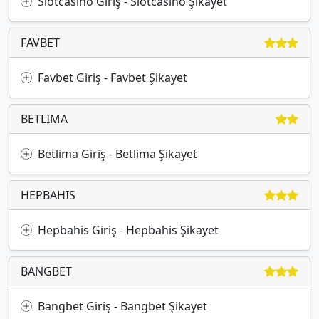
Slotcasino Giriş - Slotcasino Şikayet
FAVBET
Favbet Giriş - Favbet Şikayet
BETLIMA
Betlima Giriş - Betlima Şikayet
HEPBAHIS
Hepbahis Giriş - Hepbahis Şikayet
BANGBET
Bangbet Giriş - Bangbet Şikayet