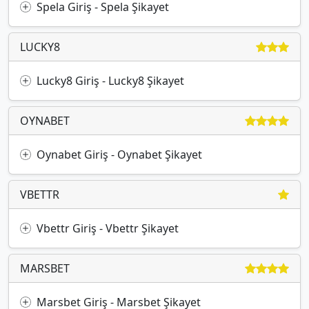
Spela Giriş - Spela Şikayet
LUCKY8
Lucky8 Giriş - Lucky8 Şikayet
OYNABET
Oynabet Giriş - Oynabet Şikayet
VBETTR
Vbettr Giriş - Vbettr Şikayet
MARSBET
Marsbet Giriş - Marsbet Şikayet