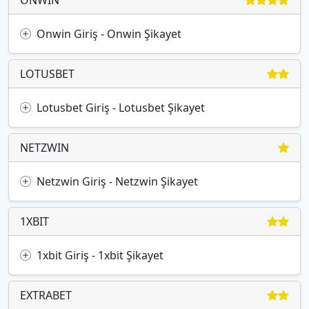
ONWIN
Onwin Giriş - Onwin Şikayet
LOTUSBET
Lotusbet Giriş - Lotusbet Şikayet
NETZWIN
Netzwin Giriş - Netzwin Şikayet
1XBIT
1xbit Giriş - 1xbit Şikayet
EXTRABET